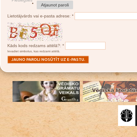
Pieslēgties
Atjaunot paroli
Lietotājvārds vai e-pasta adrese:
*
Kāds kods redzams attēlā?:
*
Ievadiet simbolus, kas redzami attēlā.